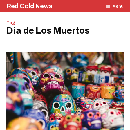
Skip
Red Gold News
Menu
to
content
Tag:
Dia de Los Muertos